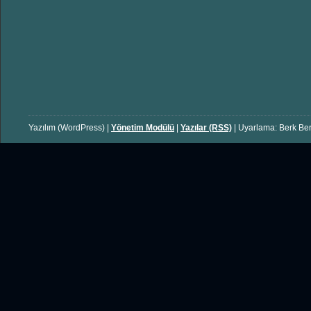
Yazılım (WordPress) |
Yönetim Modülü
|
Yazılar (RSS)
| Uyarlama: Berk B