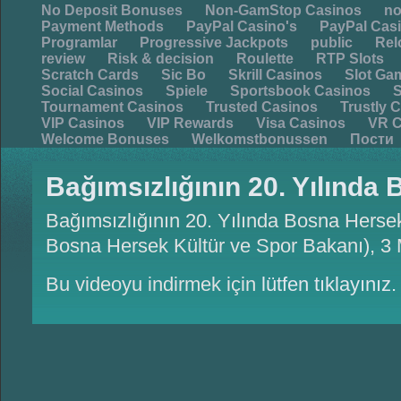
No Deposit Bonuses
Non-GamStop Casinos
no
Payment Methods
PayPal Casino's
PayPal Cas
Programlar
Progressive Jackpots
public
Rel
review
Risk & decision
Roulette
RTP Slots
Scratch Cards
Sic Bo
Skrill Casinos
Slot Ga
Social Casinos
Spiele
Sportsbook Casinos
S
Tournament Casinos
Trusted Casinos
Trustly 
VIP Casinos
VIP Rewards
Visa Casinos
VR C
Welcome Bonuses
Welkomstbonussen
Пости
Bağımsızlığının 20. Yılında
Bağımsızlığının 20. Yılında Bosna Herse
Bosna Hersek Kültür ve Spor Bakanı), 3 
Bu videoyu indirmek için
lütfen tıklayınız.