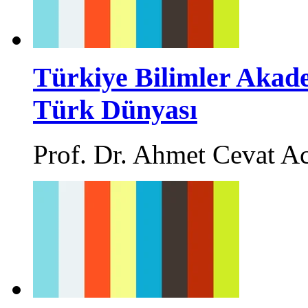
Türkiye Bilimler Akad
Türk Dünyası
Prof. Dr. Ahmet Cevat 