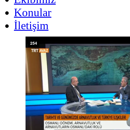
Konular
İletişim