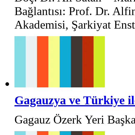
Bağlantısı: Prof. Dr. Alf
Akademisi, Şarkiyat Enst
Gagauzya ve Türkiye ile
Gagauz Özerk Yeri Başka