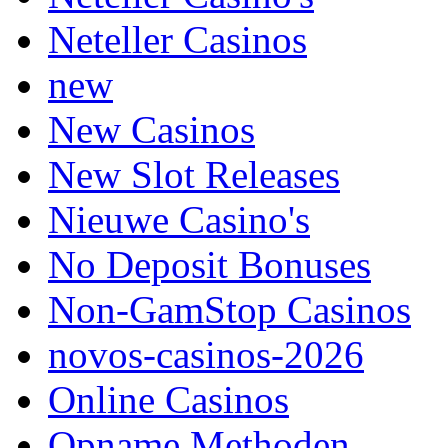
Neteller Casinos
new
New Casinos
New Slot Releases
Nieuwe Casino's
No Deposit Bonuses
Non-GamStop Casinos
novos-casinos-2026
Online Casinos
Opname Methoden