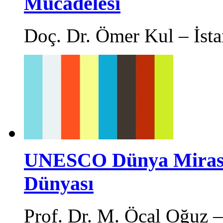
Mücadelesi
Doç. Dr. Ömer Kul – İsta
UNESCO Dünya Miras K
Dünyası
Prof. Dr. M. Öcal Oğuz