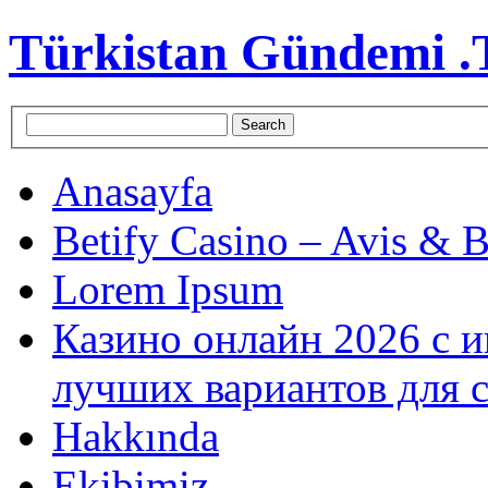
Türkistan Gündemi 
Search
Anasayfa
Betify Casino – Avis & B
Lorem Ipsum
Казино онлайн 2026 с и
лучших вариантов для 
Hakkında
Ekibimiz