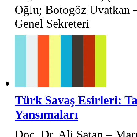
Oğlu; Botogöz Uvatkan 
Genel Sekreteri
Türk Savaş Esirleri: T
Yansımaları
Doç. Dr. Ali Satan – Mar