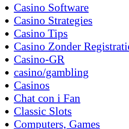
Casino Software
Casino Strategies
Casino Tips
Casino Zonder Registrati
Casino-GR
casino/gambling
Casinos
Chat con i Fan
Classic Slots
Computers, Games