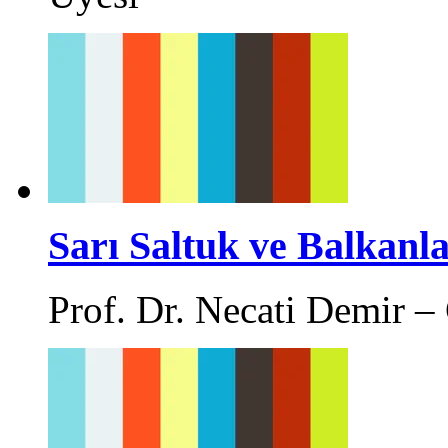
Sarı Saltuk ve Balkanl
Prof. Dr. Necati Demir –