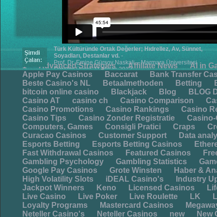
Türk Kültüründe Ortak Değerler; Hıdrellez, Av, Sünnet,
Soyadları, Destanlar vd.
-
Prof. Dr. Emine Gürsoy Naskali – Marmara Üniversitesi
1
Advanced Strategies
Affiliate News
AI in G
Öğretim Üyesi, 11 Mayıs 2013.
Apple Pay Casinos
Baccarat
Bank Transfer Ca
Beste Casino's NL
Betaalmethoden
Betting
bitcoin online casino
Blackjack
Blog
BLOG 
Casino AT
casino ch
Casino Comparison
Ca
Casino Promotions
Casino Rankings
Casino R
Casino Tips
Casino Zonder Registratie
Casino
Computers, Games
Consigli Pratici
Craps
Cr
Curacao Casinos
Customer Support
Data analy
Esports Betting
Esports Betting Casinos
Ether
Fast Withdrawal Casinos
Featured Casinos
Fre
Gambling Psychology
Gambling Statistics
Gam
Google Pay Casinos
Grote Winsten
Haber & Ana
High Volatility Slots
iDEAL Casino's
Industry U
Jackpot Winners
Keno
Licensed Casinos
Li
Live Casino
Live Poker
Live Roulette
LK
L
Loyalty Programs
Mastercard Casinos
Megaway
Neteller Casino's
Neteller Casinos
new
New 