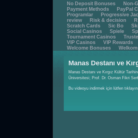
No Deposit Bonuses
Non-G
Payment Methods
PayPal C
Programlar
Progressive Ja
review
Risk & decision
R
Scratch Cards
Sic Bo
Sk
Social Casinos
Spiele
Sp
Tournament Casinos
Trust
VIP Casinos
VIP Rewards
Welcome Bonuses
Welkom
Manas Destanı ve Kırg
Manas Destanı ve Kırgız Kültür Tarihin
Üniversitesi; Prof. Dr. Osman Fikri Se
Bu videoyu indirmek için lütfen tıklayı