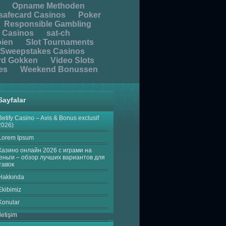
Opname Methoden
safecard Casinos
Poker
Responsible Gambling
 Casinos
sat-ch
oien
Slot Tournaments
Sweepstakes Casinos
rd Gokken
Video Slots
es
Weekend Bonussen
Sayfalar
Betify Casino – Avis & Bonus exclusif
2026)
Lorem Ipsum
Казино онлайн 2026 с играми на
еньги – обзор лучших вариантов для
тавок
Hakkında
Ekibimiz
Konular
İletişim