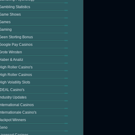
Gambling Statistics
Game Shows
Games
Gaming
Geen Storting Bonus
Google Pay Casinos
Grote Winsten
Haber & Analiz
High Roller Casino's
High Roller Casinos
High Volatility Slots
iDEAL Casino's
Industry Updates
International Casinos
Internationale Casino's
Jackpot Winners
Keno