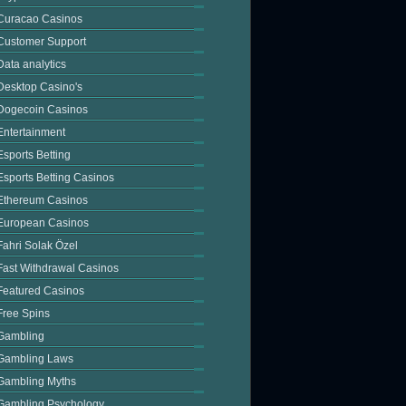
Curacao Casinos
Customer Support
Data analytics
Desktop Casino's
Dogecoin Casinos
Entertainment
Esports Betting
Esports Betting Casinos
Ethereum Casinos
European Casinos
Fahri Solak Özel
Fast Withdrawal Casinos
Featured Casinos
Free Spins
Gambling
Gambling Laws
Gambling Myths
Gambling Psychology